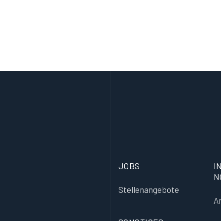
JOBS
I
N
Stellenangebote
A