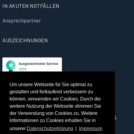
IN AKUTEN NOTFÄLLEN
Ansprechpartner
AUSZEICHNUNGEN
Jameda Auszeichnung für die beste Qualität der
Um unsere Webseite für Sie optimal zu
Gesundheitsversorgung, basierend auf echten
gestalten und fortlaufend verbessern zu
Erfahrungsberichten von Patienten.
können, verwenden wir Cookies. Durch die
weitere Nutzung der Webseite stimmen Sie
der Verwendung von Cookies zu. Weitere
Copyright © 2026 Dr. Viola Kappel Psychotherapie &
Informationen zu Cookies erhalten Sie in
Coaching. Alle Rechte vorbehalten.
unserer
Datenschutzerklärung
|
Impressum