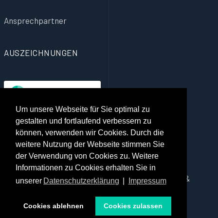
Ansprechpartner
AUSZEICHNUNGEN
Um unsere Webseite für Sie optimal zu
Jameda Auszeichnung für die beste Qualität der
gestalten und fortlaufend verbessern zu
Gesundheitsversorgung, basierend auf echten
können, verwenden wir Cookies. Durch die
weitere Nutzung der Webseite stimmen Sie
Erfahrungsberichten von Patienten.
der Verwendung von Cookies zu. Weitere
Informationen zu Cookies erhalten Sie in
Copyright © 2026 Dr. Viola Kappel Psychotherapie &
unserer
Datenschutzerklärung
|
Impressum
Coaching. Alle Rechte vorbehalten.
Cookies ablehnen
Cookies zulassen