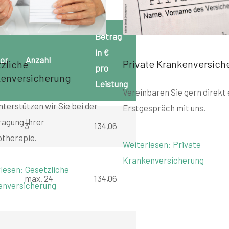
Betrag
in €
or
Anzahl
Private Krankenversich
zliche
pro
kenversicherung
Leistung
Vereinbaren Sie gern direkt 
nterstützen wir Sie bei der
Erstgespräch mit uns.
agung Ihrer
3
134,06
therapie.
Weiterlesen: Private
Krankenversicherung
lesen: Gesetzliche
max. 24
134,06
enversicherung