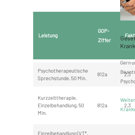
GOP-
Leistung
Fakt
Geset
Ziffer
Kran
Gern u
Psychotherapeutische
Beantr
812a
2,3
Sprechstunde, 50 Min.
Psycho
Kurzzeittherapie,
Weiter
Einzelbehandlung, 50
812a
2,3
Krank
Min.
Einzelbehandlung (VT*,