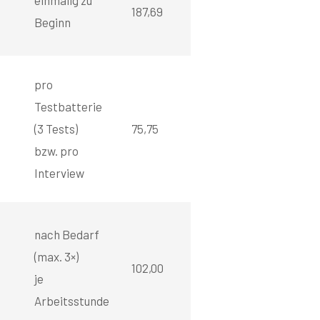
einmalig zu
187,69
Beginn
pro
Testbatterie
(3 Tests)
75,75
bzw. pro
Interview
nach Bedarf
(max. 3×)
102,00
je
Arbeitsstunde