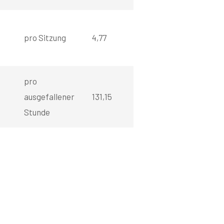
pro Sitzung
4,77
pro
ausgefallener
131,15
Stunde